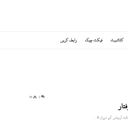
کلائمیٹ
فیکٹ چیک
رابطہ کریں
110
0
تار