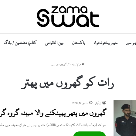
ھر سے
خیبر پختونخواہ
پاکستان
بین الاقوامی
کالم/ مضامین / بلاگ
ھوم
/
رات کو گھروں میں پھتر
رات کو گھروں میں پھتر
ایڈیٹر
ستمبر 12, 2018
گھروں میں پتھر پھینکنے والا مبینہ گروہ گرف
سوات (زما سوات ڈاٹ کام ، 12 ستمبر 2018ء) مٹہ پولیس نے خوازہ خیلہ میں مڈنائٹ آپریشن کے دوران 9…