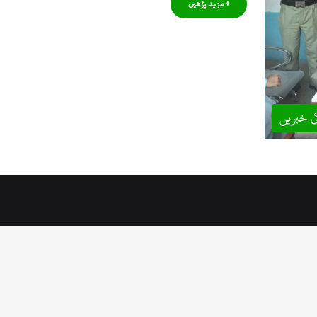
» مزید پڑھیں
ی خبریں