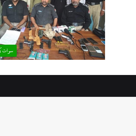
سوات ک