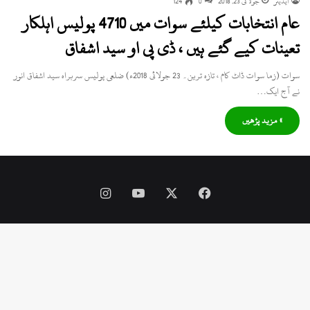
ایڈیٹر
جولائی 23, 2018
0
124
عام انتخابات کیلئے سوات میں 4710 پولیس اہلکار
تعینات کیے گئے ہیں ، ڈی پی او سید اشفاق
سوات (زما سوات ڈاٹ کام ، تازہ ترین۔ 23 جولائی 2018ء) ضلعی پولیس سربراہ سید اشفاق انور
نے آج ایک…
» مزید پڑھیں
Instagram
YouTube
Facebook
X