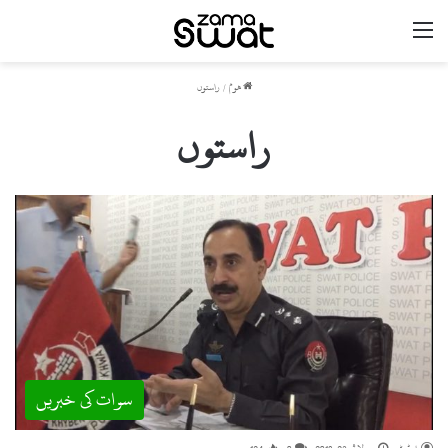
مینو
ھوم
/
راستوں
راستوں
سوات کی خبریں