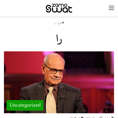
مینو
ھوم
/
را
را
Uncategorized