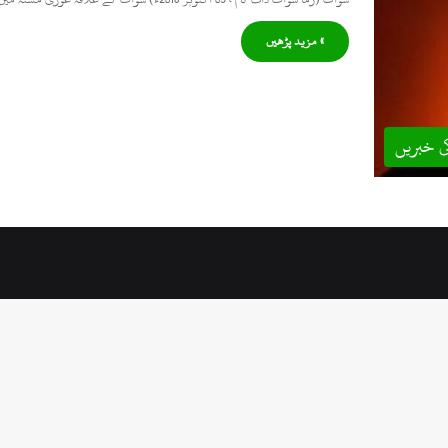
» مزید پڑھیں
ی خبریں