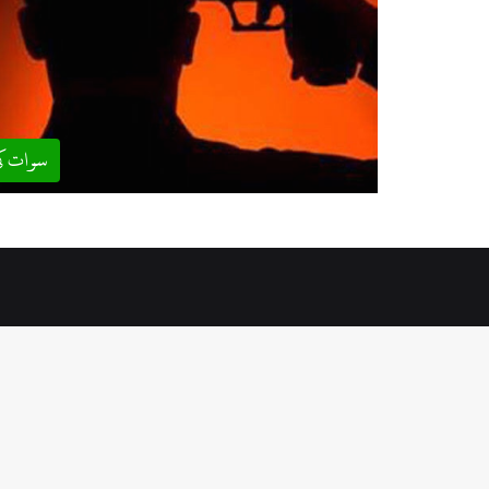
سوات ک