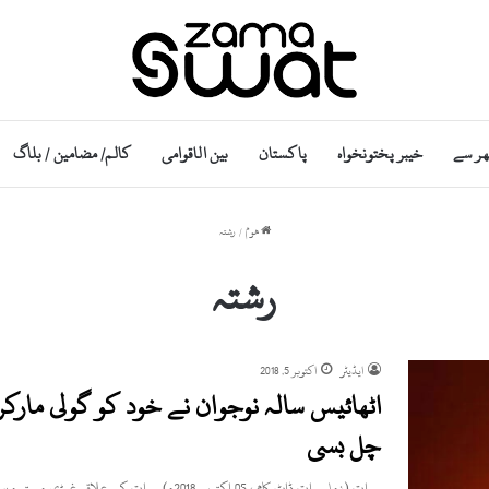
ھر سے
خیبر پختونخواہ
پاکستان
بین الاقوامی
کالم/ مضامین / بلاگ
ھوم
/
رشتہ
رشتہ
ایڈیٹر
اکتوبر 5, 2018
اٹھائیس سالہ نوجوان نے خود کو گولی مار
چل بسی
سوات (زما سوات ڈاٹ کام ، 05 اکتوبر 2018ء) سوات کے علاقہ غوڑی مستہ میں اٹھائیس سالہ نوجوان نے خود…