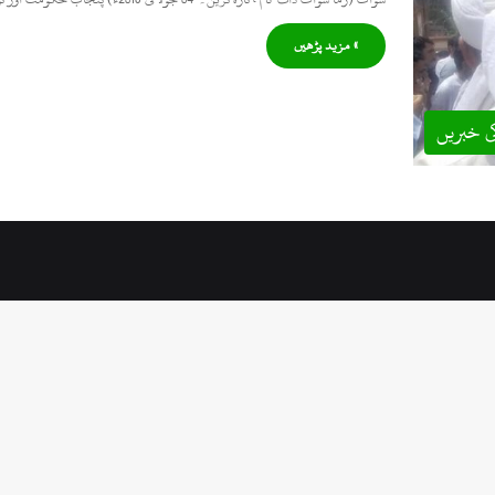
» مزید پڑھیں
ی خبریں