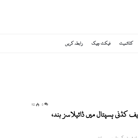
کلائمیٹ
فیکٹ چیک
رابطہ کریں
112
0
یف کڈنی ہسپتال میں ڈائیلاسز بند،