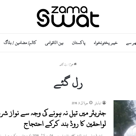
ھر سے
خیبر پختونخواہ
پاکستان
بین الاقوامی
کالم/ مضامین / بلاگ
ھوم
/
رل گئے
رل گئے
ایڈیٹر
جولائی 3, 2018
جنریٹر میں تیل نہ ہونے کی وجہ سے نواز شر
لواحقین کا روڈ بند کرکے احتجاج
سوات (زما سوات ڈاٹ کام ، تازہ ترین۔ 04 جولائی 2018ء) پنجاب حکومت اور نواز شریف کی جانب سے سوات…