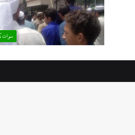
سوات ک