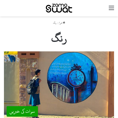
مینو
ھوم
/
رنگ
رنگ
سوات کی خبریں