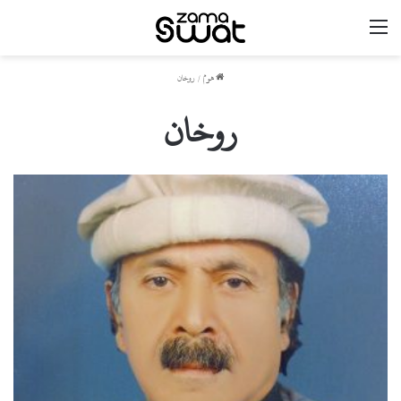
مینو
ھوم
/
روخان
روخان