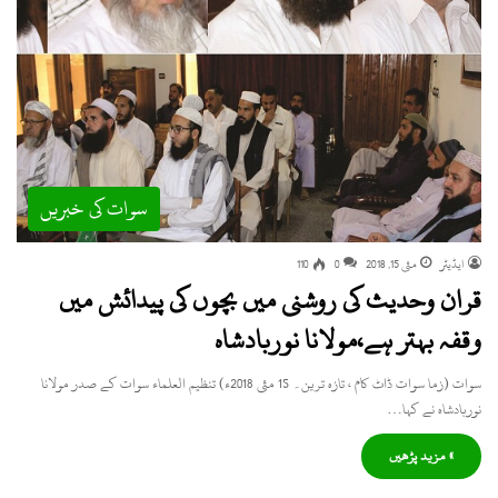
سوات کی خبریں
ایڈیٹر
مئی 15, 2018
0
110
قران وحدیث کی روشنی میں بچوں کی پیدائش میں
وقفہ بہتر ہے،مولانا نوربادشاہ
سوات (زما سوات ڈاٹ کام ، تازہ ترین۔ 15 مئی 2018ء) تنظیم العلماء سوات کے صدر مولانا
نوربادشاہ نے کہا…
» مزید پڑھیں