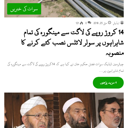
سوات کی خبریں
ایڈیٹر
مئی 25, 2018
0
121
14 کروڑ روپے کی لاگت سے مینگورہ کی تمام
شاہراہوں پر سولر لائٹس نصب کئے کرنے کا
منصوبہ
چیئرمین ڈیڈیک سوات فضل حکیم خان نے کہا ہے کہ 14کروڑ روپے کی لاگت سے مینگورہ کی
تمام شاہراہوں پر…
» مزید پڑھیں