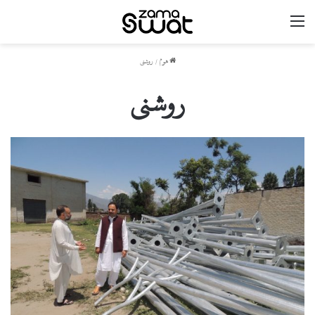
مینو
ھوم
/
روشنی
روشنی