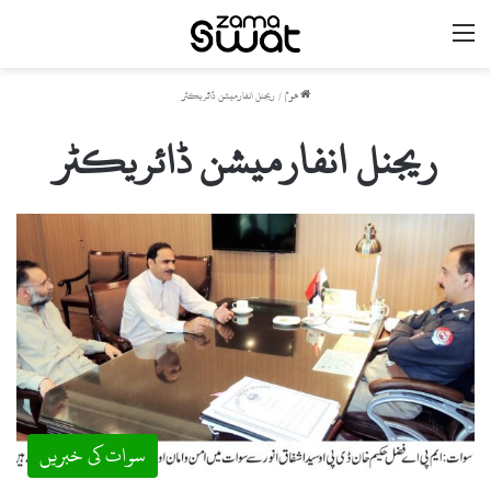
مینو
ھوم
/
ریجنل انفارمیشن ڈائریکٹر
ریجنل انفارمیشن ڈائریکٹر
سوات کی خبریں