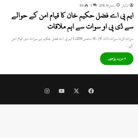
ایڈیٹر
ستمبر 19, 2018
0
106
ایم پی اے فضل حکیم خان کا قیام امن کے حوالے
سے ڈی پی او سوات سے اہم ملاقات
سوات (زما سوات ڈاٹ کام ، 19 ستمبر 2018ء) ایم پی اے فضل حکیم نے سوات میں قیام امن
کے…
» مزید پڑھیں
Instagram
YouTube
Facebook
X