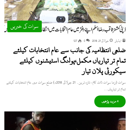
سوات کی خبریں
ایڈیٹر
جولائی 21, 2018
0
127
ضلعی انتظامیہ کی جانب سے عام انتخابات کیلئے
تمام تر تیاریاں مکمل،پولنگ اسٹیشنوں کیلئے
سیکورٹی پلان تیار
سوات (زما سوات ڈاٹ کام ، تازہ ترین۔ 21 جولائی 2018ء) ضلع سوات میں عام انتخابات کیلئے
تمام تر تیاریاں…
» مزید پڑھیں