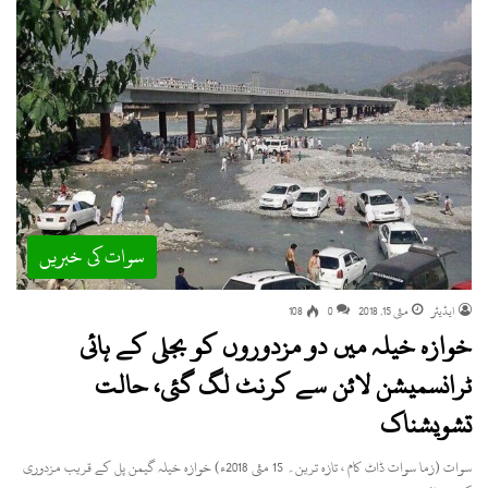
سوات کی خبریں
ایڈیٹر
مئی 15, 2018
0
108
خوازہ خیلہ میں دو مزدوروں کو بجلی کے ہائی
ٹرانسمیشن لائن سے کرنٹ لگ گئی، حالت
تشویشناک
سوات (زما سوات ڈاٹ کام ، تازہ ترین۔ 15 مئی 2018ء) خوازہ خیلہ گیمن پل کے قریب مزدوری