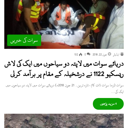
سوات کی خبریں
ایڈیٹر
جون 22, 2018
0
132
دریائے سوات میں لاپتہ دو سیاحوں میں ایک کی لاش
ریسکیو 1122 نے درشخیلہ کے مقام پر برآمد کرلی
سوات (زما سوات ڈاٹ کام ، تازہ ترین۔ 21 جون 2018ء) دریائے سوات میں لاپتہ دو سیاحوں میں
ایک کی…
» مزید پڑھیں