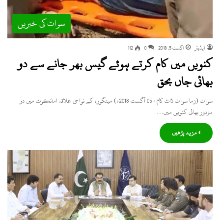
سوات کی خبریں
ایڈیٹر
اگست 5, 2018
0
112
کنویں میں کام کرتے ہوئے گیس بھر جانے سے دو
بھائی جاں بحق
سوات (زما سوات ڈاٹ کام ، 05 آگست 2018ء) مینگورہ کے نواحی علاقہ امانکوٹ میں دو
مزدور بھائی کنویں میں…
» مزید پڑھیں