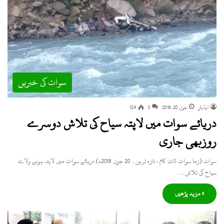
سوات کی خبریں
ایڈیٹر
جون 20, 2018
0
124
دریائے سوات میں لاپتہ سیاح کی تلاش دوسرے
روزبھی جاری
سوات (زما سوات ڈاٹ کام ، تازہ ترین۔ 20 جون 2018ء) دریائے سوات میں لاپتہ ہونے ولاے
سیاح کی تلاش…
» مزید پڑھیں