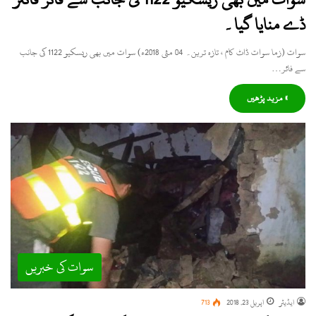
ڈے منایا گیا۔
سوات (زما سوات ڈاٹ کام ، تازہ ترین۔ 04 مئی 2018ء) سوات میں بھی ریسکیو 1122 کی جانب
سے فائر…
» مزید پڑھیں
سوات کی خبریں
ایڈیٹر
اپریل 23, 2018
713