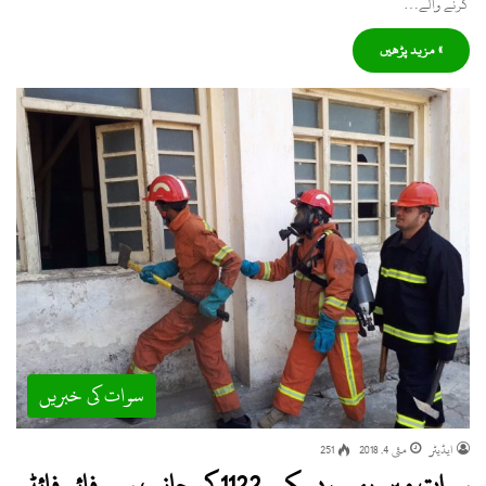
کرنے والے…
» مزید پڑھیں
سوات کی خبریں
ایڈیٹر
مئی 4, 2018
251
سوات میں بھی ریسکیو 1122 کی جانب سے فائر فائٹر