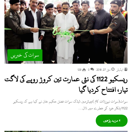
سوات کی خبریں
ایڈیٹر
مئی 27, 2018
0
129
ریسکیو 1122 کی نئی عمارت تین کروڑ روپے کی لاگت
تیار، افتتاح کردیا گیا
سوات(سوات نیوزڈاٹ کام )چیئرمین ڈیڈک سوات فضل حکیم خان نے کہا ہے کہ ریسکیو
1122اہلکار خود کو خطرے میں ڈال…
» مزید پڑھیں