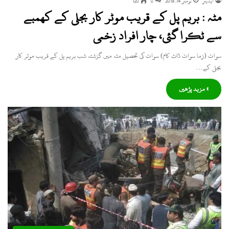
ایڈیٹر
نومبر 14, 2019
0
120
مٹہ : بریم پل کے قریب موٹر کار بجلی کے کھمبے
سے ٹکرا گئی، چار افراد زخمی
سوات (زما سوات ڈاٹ کام) سوات کی تحصیل مٹہ میں گزشتہ شب بریم پل کے قریب موٹر کار
بجلی کے…
» مزید پڑھیں