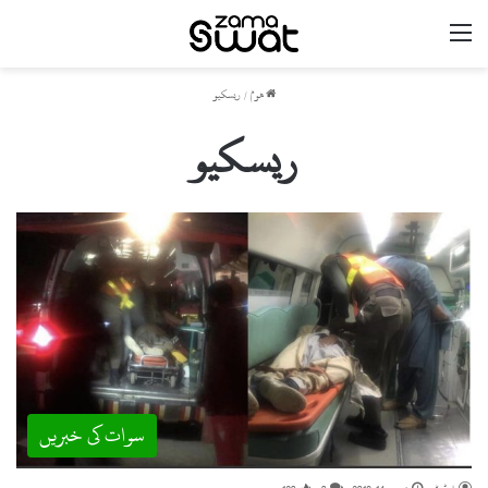
مینو
ھوم
/
ریسکیو
ریسکیو
سوات کی خبریں