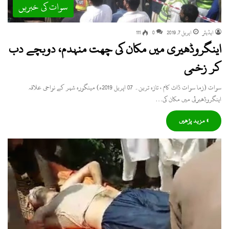
سوات کی خبریں
ایڈیٹر
اپریل 7, 2019
0
111
اینگروڈھیری میں مکان کی چھت منہدم، دوبچے دب
کر زخمی
سوات (زما سوات ڈاٹ کام ، تازہ ترین۔ 07 اپریل 2019ء) مینگورہ شہر کے نواحی علاقہ
اینگروڈھیرئی میں مکان کی…
» مزید پڑھیں