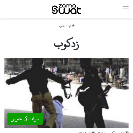
مینو
ھوم
/
زدکوب
زدکوب
سوات کی خبریں