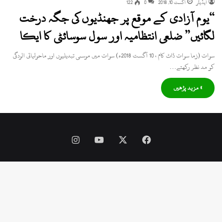
ایڈیٹر
اگست 10, 2018
0
122
“یوم آزادی کے موقع پر جھنڈیوں کی جگہ درخت
لگائیں” ضلعی انتظامیہ اور سول سوسائٹی کا ایکا
سوات (زما سوات ڈاٹ کام ، 10 آگست 2018ء) سوات میں موسمی تبدیلیوں اور ماحولیاتی الودگی
کو مد نظر رکھتے…
» مزید پڑھیں
Instagram
YouTube
Facebook
X