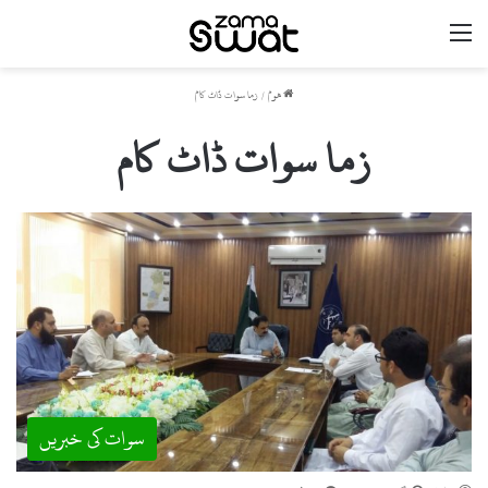
مینو
ھوم
/
زما سوات ڈاٹ کام
زما سوات ڈاٹ کام
سوات کی خبریں