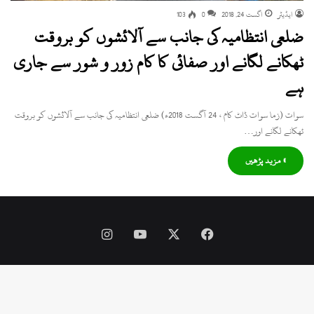
ایڈیٹر
اگست 24, 2018
0
103
ضلعی انتظامیہ کی جانب سے آلائشوں کو بروقت
ٹھکانے لگانے اور صفائی کا کام زور و شور سے جاری
ہے
سوات (زما سوات ڈاٹ کام ، 24 آگست 2018ء) ضلعی انتظامیہ کی جانب سے آلائشوں کو بروقت
ٹھکانے لگانے اور…
» مزید پڑھیں
Instagram
YouTube
Facebook
X