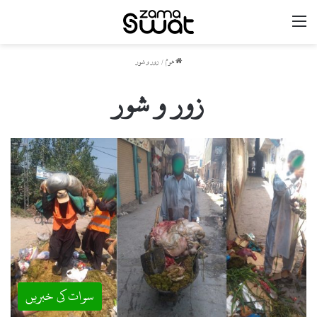
مینو
ھوم
/
زور و شور
زور و شور
سوات کی خبریں