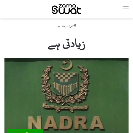
مینو
ھوم
/
زیادتی ہے
زیادتی ہے