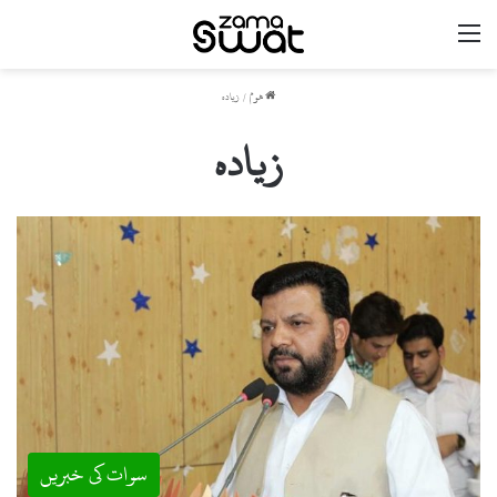
مینو
ھوم
/
زیادہ
زیادہ
سوات کی خبریں