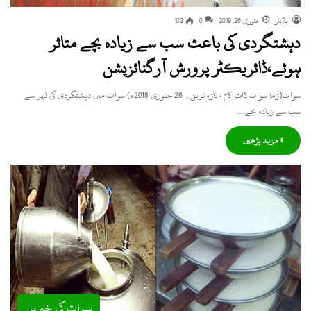
ایڈیٹر
جنوری 26, 2019
0
102
دہشتگردی کی باعث سب سے زیادہ بچے متاثر
ہوئے،ڈائریکٹر پرورش آرگنائزیشن
سوات(زما سوات ڈاٹ کام ، تازہ ترین۔ 26 جنوری 2018ء) سوات میں دہشتگردی کی لہر سے
سب سے زیادہ بچے…
» مزید پڑھیں
سوات کی خبریں