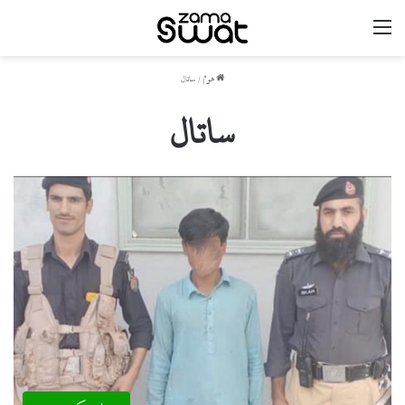
مینو
ھوم
/
ساتال
ساتال