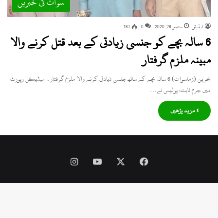
سوات کی خبریں
ایڈیٹر
ستمبر 28, 2020
0
130
6 سالہ بچے کو جنسی زیادتی کے بعد قتل کرنے والا
مبینہ ملزم گرفتار
بحرین (زماسوات) 6 سالہ بچے کے ساتھ جنسی ذیادتی کرنے والا ملزم گرفتار۔ میڈیکل رپورٹ
میں جرم ثابت، پولیس نے…
» مزید پڑھیں
Instagram
YouTube
Facebook
X