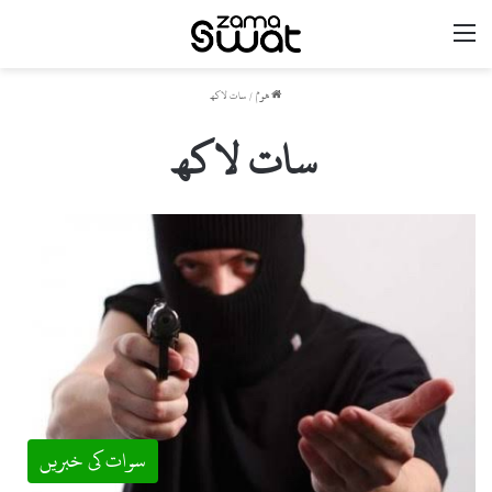
مینو
ھوم
/
سات لاکھ
سات لاکھ
سوات کی خبریں