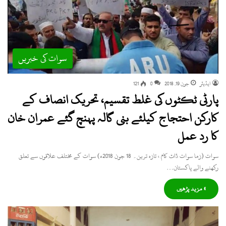
سوات کی خبریں
ایڈیٹر
جون 19, 2018
0
121
پارٹی ٹکٹوں کی غلط تقسیم، تحریک انصاف کے
کارکن احتجاج کیلئے بنی گالہ پہنچ گئے عمران خان
کا رد عمل
سوات (زما سوات ڈاٹ کام ، تازہ ترین۔ 18 جون 2018ء) سوات کے مختلف علاقوں سے تعلق
رکھنے والے پاکستان…
» مزید پڑھیں