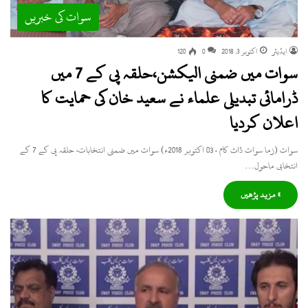
سوات کی خبریں
ایڈیٹر
اکتوبر 3, 2018
0
120
سوات میں ضمنی الیکشن،حلقہ پی کے 7 میں
ڈرامائی تبدیلی علماء نے سعید خان کی حمایت کا
اعلان کردیا
سوات (زما سوات ڈاٹ کام ، 03 اکتوبر 2018ء) سوات میں ضمنی انتخابات، حلقہ پی کے 7 کے
انتخابی ماحول…
» مزید پڑھیں