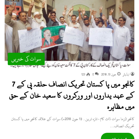
سوات کی خبریں
ایڈیٹر
جون 13, 2018
0
123
کانجو میں پا کستان تحریک انصاف حلقہ پی کے 7
کے عہد یداروں اور ورکروں کا سعید خان کے حق
میں مظاہرہ
کانجو (زما سوات ڈاٹ کام ، تازہ ترین۔ 13 جون 2018ء) سوات کے علاقہ کانجو میں پا کستان
تحریک انصاف…
» مزید پڑھیں