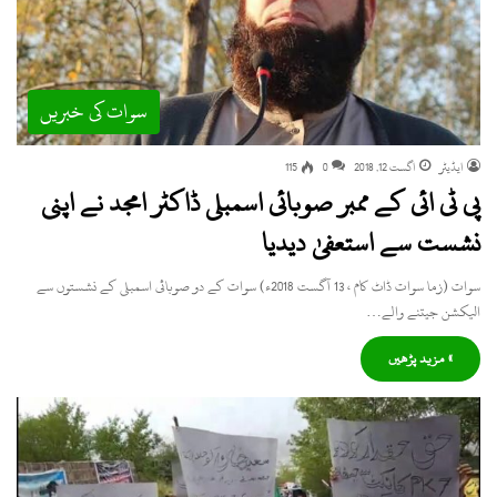
سوات کی خبریں
ایڈیٹر
اگست 12, 2018
0
115
پی ٹی ائی کے ممبر صوبائی اسمبلی ڈاکٹر امجد نے اپنی
نشست سے استعفیٰ دیدیا
سوات (زما سوات ڈاٹ کام ، 13 آگست 2018ء) سوات کے دو صوبائی اسمبلی کے نشستوں سے
الیکشن جیتنے والے…
» مزید پڑھیں