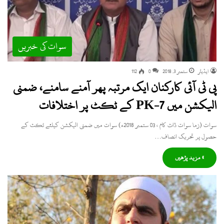
سوات کی خبریں
ایڈیٹر
ستمبر 3, 2018
0
112
پی ٹی آئی کارکنان ایک مرتبہ پھر آمنے سامنے، ضمنی
الیکشن میں PK-7 کے ٹکٹ پر اختلافات
سوات (زما سوات ڈاٹ کام ، 03 ستمبر 2018ء) سوات میں ضمنی الیکشن کیلئے ٹکٹ کے
حصول پر تحریک انصاف…
» مزید پڑھیں