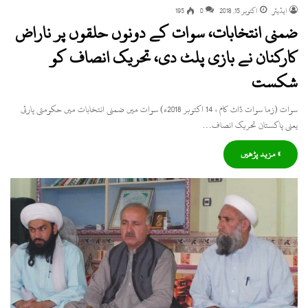
ایڈیٹر
اکتوبر 15, 2018
0
195
ضمنی انتخابات، سوات کے دونوں حلقوں پر ناراض
کارکنان نے بازی پلٹ دی، تحریک انصاف کو
شکست
سوات (زما سوات ڈاٹ کام ، 14 اکتوبر 2018ء) سوات میں ضمنی انتخابات میں حکومتی پارٹی
یعنی پاکستان تحریک انصاف…
» مزید پڑھیں