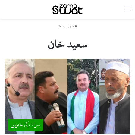
مینو
ھوم
/
سعید خان
سعید خان
سوات کی خبریں