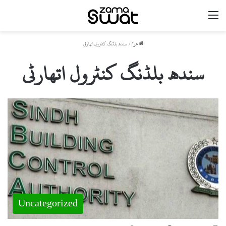
مینو
ھوم
/
سندھ بلڈنگ کنٹرول اتھارٹی
سندھ بلڈنگ کنٹرول اتھارٹی
Uncategorized