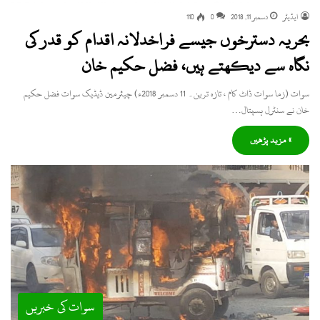
ایڈیٹر
دسمبر 11, 2018
0
110
بحریہ دسترخوں جیسے فراخدلانہ اقدام کو قدر کی
نگاہ سے دیکھتے ہیں، فضل حکیم خان
سوات (زما سوات ڈاٹ کام ، تازہ ترین۔ 11 دسمبر 2018ء) چیئرمین ڈیڈیک سوات فضل حکیم
خان نے سنٹرل ہسپتال…
» مزید پڑھیں
سوات کی خبریں