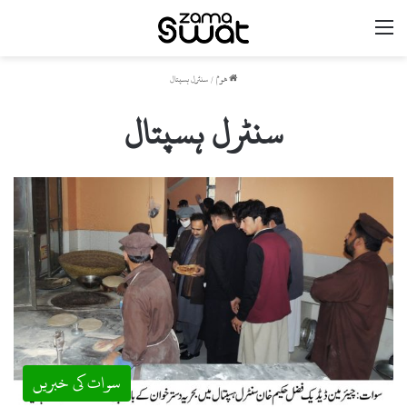
مینو
ھوم
/
سنٹرل ہسپتال
سنٹرل ہسپتال
سوات کی خبریں