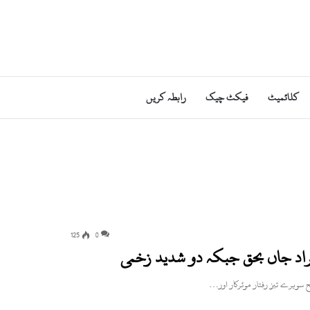
کلائمیٹ
فیکٹ چیک
رابطہ کریں
125
0
فراد جاں بحق جبکہ دو شدید زخمی
سویرے تیز رفتار موٹرکار اور…