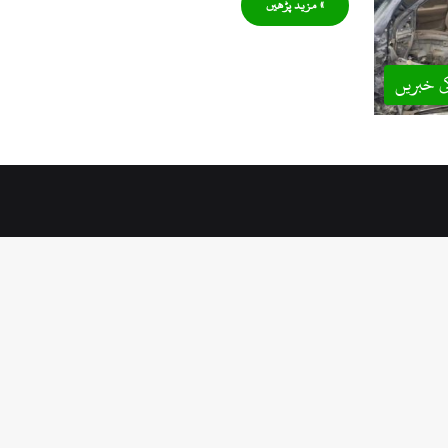
» مزید پڑھیں
ی خبریں