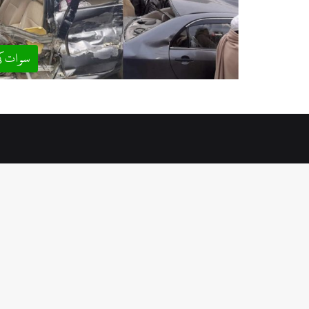
سوات ک