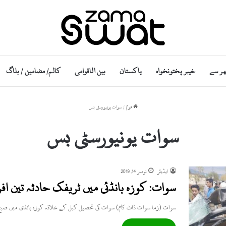
ھر سے
خیبر پختونخواہ
پاکستان
بین الاقوامی
کالم/ مضامین / بلاگ
ھوم
/
سوات یونیورسٹی بس
سوات یونیورسٹی بس
ایڈیٹر
نومبر 14, 2019
سوات: کوزہ بانڈئی میں ٹریفک حادثہ تین ا
سوات (زما سوات ڈاٹ کام) سوات کی تحصیل کبل کے علاقہ کوزہ بانڈی میں صبح 