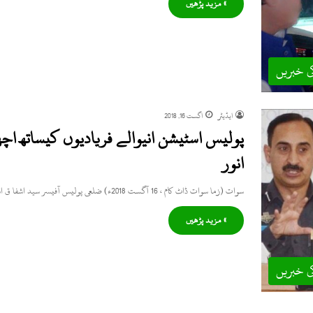
» مزید پڑھیں
ی خبریں
ایڈیٹر
اگست 16, 2018
پولیس اسٹیشن انیوالے فریادیوں کیساتھ اچھ
انور
سوات (زما سوات ڈاٹ کام ، 16 آگست 2018ء) ضلعی پولیس آفیسر سید اشفا ق انور نے اپنے آفس میں…
» مزید پڑھیں
ی خبریں