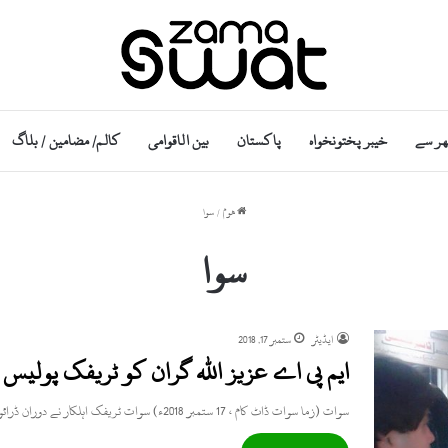
ھر سے
خیبر پختونخواہ
پاکستان
بین الاقوامی
کالم/ مضامین / بلاگ
ھوم
/
سوا
سوا
ایڈیٹر
ستمبر 17, 2018
ایم پی اے عزیز اللہ گران کو ٹریفک پولیس ن
سوات (زما سوات ڈاٹ کام ، 17 ستمبر 2018ء) سوات ٹریفک اہلکار نے دوران ڈرائونگ موبائل فون استعمال کرنے پر…