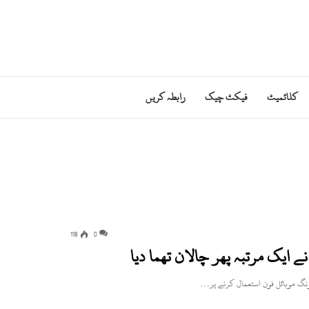
کلائمیٹ
فیکٹ چیک
رابطہ کریں
118
0
ے ایک مرتبہ پھر چالان تھما دیا