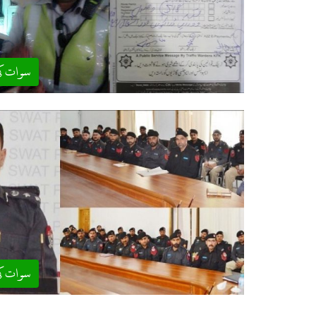
سوات ک
سوات ک