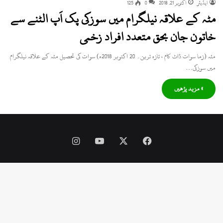
ایڈیٹر
اکتوبر 21, 2018
0
125
مٹہ کے علاقہ نیلگرام میں سوزکی پک اَپ الٹنے سے
خاتون جان بحق متعدد افراد زخمی
مٹہ (زما سوات ڈاٹ کام ، تازہ ترین۔ 20 اکتوبر 2018ء) سوات کی تحصیل مٹہ کے علاقہ نیلگرام
میں سوزکی…
» مزید پڑھیں
Instagram
YouTube
Facebook
X