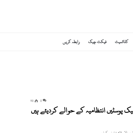
کلائمیٹ
فیکٹ چیک
رابطہ کریں
113
0
 فوج نے 85فیصد سول عمارتیں اور 13چیک پوسٹیں انتظامیہ کے حوالے کردیئے ہیں