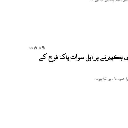
105
0
ہٹیں بکھیرنے پر اہل سوات پاک فوج کے