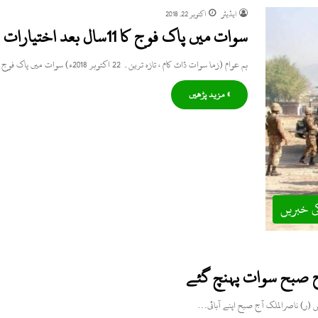
ایڈیٹر
اکتوبر 22, 2018
سوات میں پاک فوج کا 11سال بعد اختیارات سول انتظامیہ کو حوالہ کرنے کا فیصلہ
ہم عوام (زما سوات ڈاٹ کام ، تازہ ترین۔ 22 اکتوبر 2018ء) سوات میں پاک فوج نے تمام اختیارات سول…
» مزید پڑھیں
ی خبریں
 صبح سوات پہنچ گئے