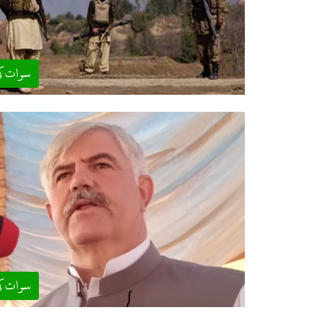
سوات ک
سوات ک