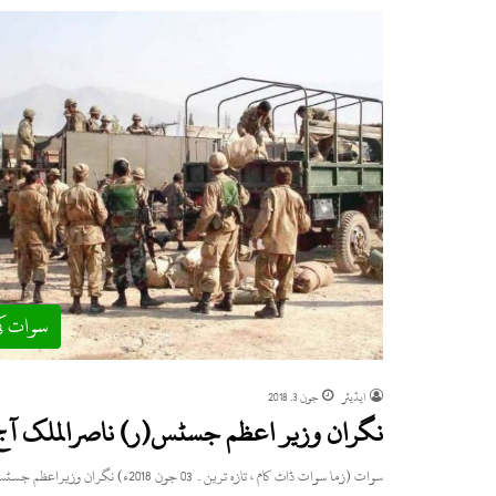
سوات ک
ایڈیٹر
جون 3, 2018
نگران وزیر اعظم جسٹس(ر) ناصرالملک آج
سوات (زما سوات ڈاٹ کام ، تازہ ترین۔ 03 جون 2018ء) نگران وزیراعظم جسٹس (ر) ناصرالملک آج صبح اپنے آبائی…