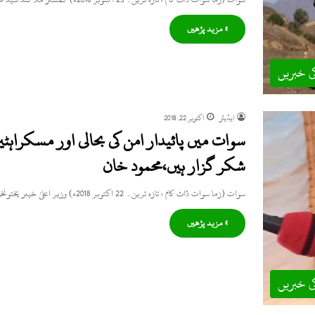
» مزید پڑھیں
ی خبریں
ایڈیٹر
اکتوبر 22, 2018
‎سوات میں پائیدار امن کی بحالی اور مسکرا
شکر گزار ہیں،محمود خان
سوات (زما سوات ڈاٹ کام ، تازہ ترین۔ 22 اکتوبر 2018ء) وزیر اعلیٰ خیبر پختونخوا محمود خان نے کہا ہے…
» مزید پڑھیں
ی خبریں