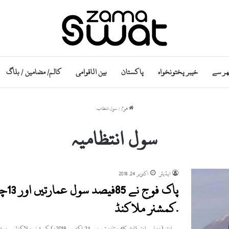
ھر سے
خیبر پختونخواہ
پاکستان
بین الاقوامی
کالم/ مضامین / بلاگ
ھوم
/
سول انتظامیہ
سول انتظامیہ
ایڈیٹر
اکتوبر 24, 2018
پاک
.کمشنر ملاکنڈ
سوات (زما سوات ڈاٹ کام ، تازہ ترین۔ 23 اکتوبر 2018ء) کمشنر ملاکنڈ سید ظہیر الاسلام شاہ نے کہا ہے…