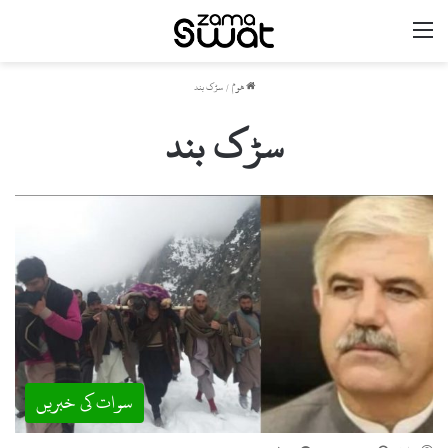
مینو
ھوم
/
سڑک بند
سڑک بند
سوات کی خبریں