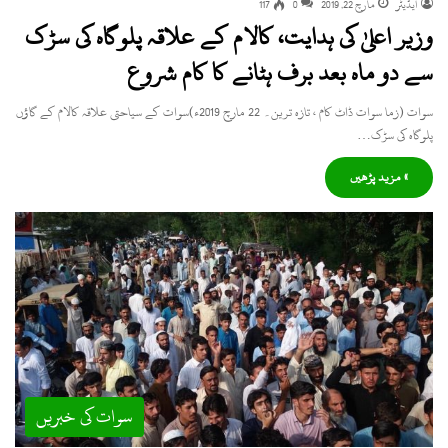
ایڈیٹر
مارچ 22, 2019
0
117
وزیر اعلیٰ کی ہدایت، کالام کے علاقہ پلوگاہ کی سڑک
سے دو ماہ بعد برف ہٹانے کا کام شروع
سوات (زما سوات ڈاٹ کام ، تازہ ترین۔ 22 مارچ 2019ء)سوات کے سیاحتی علاقہ کالام کے گاؤں
پلوگاہ کی سڑک…
» مزید پڑھیں
سوات کی خبریں