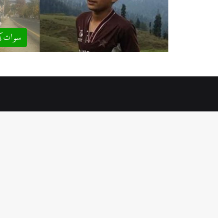
سوات ک