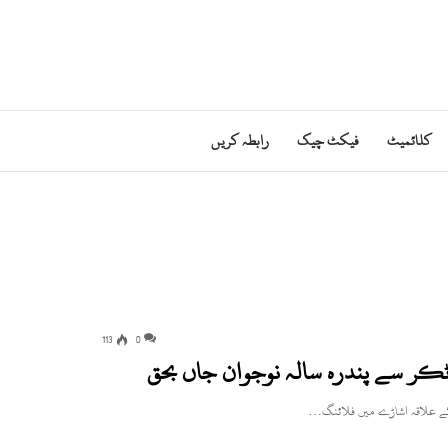
کلائمیٹ
فیکٹ چیک
رابطہ کریں
113
0
کر سے پندرہ سالہ نوجوان جاں بحق