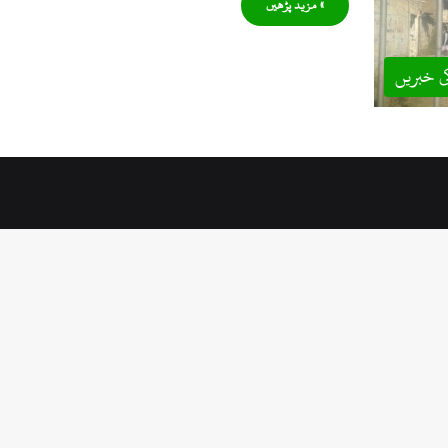
» مزید پڑھیں
ی خبریں