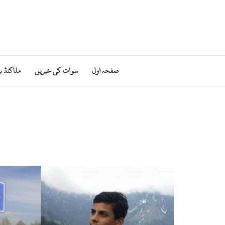
صفحہ اول
سوات کی خبریں
ملاکنڈ ب