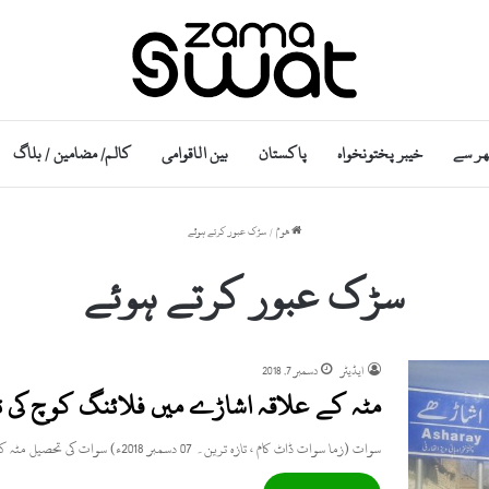
ھر سے
خیبر پختونخواہ
پاکستان
بین الاقوامی
کالم/ مضامین / بلاگ
ھوم
/
سڑک عبور کرتے ہوئے
سڑک عبور کرتے ہوئے
ایڈیٹر
دسمبر 7, 2018
مٹہ کے علاقہ اشاڑے میں فلائنگ کوچ کی ٹ
سوات (زما سوات ڈاٹ کام ، تازہ ترین۔ 07 دسمبر 2018ء) سوات کی تحصیل مٹہ کے علاقہ اشاڑے میں فلائنگ…