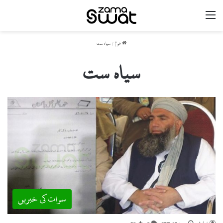
مینو
ھوم
/
سیاہ ست
سیاہ ست
سوات کی خبریں