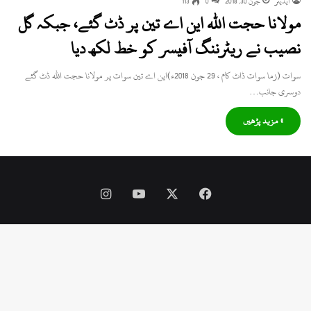
ایڈیٹر
جون 30, 2018
0
113
مولانا حجت اللہ این اے تین پر ڈٹ گئے، جبکہ گل
نصیب نے ریٹرننگ آفیسر کو خط لکھ دیا
سوات (زما سوات ڈاٹ کام ، 29 جون 2018ء)این اے تین سوات پر مولانا حجت اللہ ڈٹ گئے
دوسری جانب…
» مزید پڑھیں
Instagram
YouTube
Facebook
X