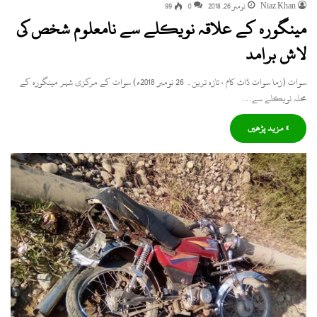
Niaz Khan
نومبر 26, 2018
0
99
مینگورہ کے علاقہ نویکلے سے نامعلوم شخص کی
لاش برامد
سوات (زما سوات ڈاٹ کام ، تازہ ترین۔ 26 نومبر 2018ء) سوات کے مرکزی شہر مینگورہ کے
محلہ نویکلے سے…
» مزید پڑھیں