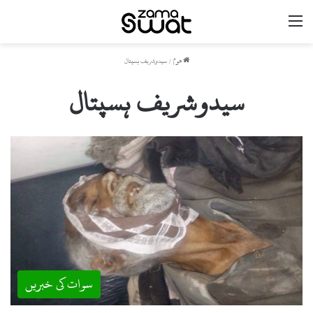
مینو
ھوم
/
سیدوشریف ہسپتال
سیدوشریف ہسپتال
سوات کی خبریں