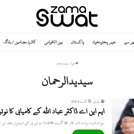
ھر سے
خیبر پختونخواہ
پاکستان
بین الاقوامی
کالم/ مضامین / بلاگ
ھوم
/
سیدیدالرحمان
سیدیدالرحمان
ایڈیٹر
اگست 6, 2018
ایم این اے ڈاکٹر عباد اللہ کے کامیابی کا
سوات (زما سوات ڈاٹ کام ، 06 آگست 2018ء) اے این پی کے امیدوار حلقہ این اے 10 حاجی سدید…