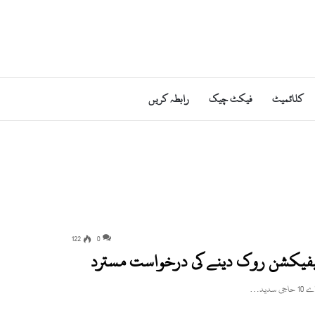
کلائمیٹ
فیکٹ چیک
رابطہ کریں
122
0
 نوٹیفیکشن روک دینے کی درخواست مسترد