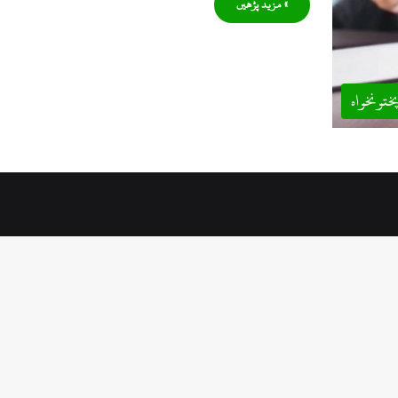
» مزید پڑھیں
ختونخواہ