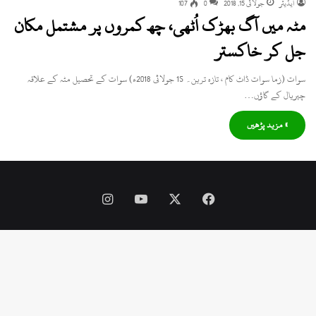
ایڈیٹر
جولائی 15, 2018
0
107
مٹہ میں آگ بھڑک اُٹھی، چھ کمروں پر مشتمل مکان
جل کر خاکستر
سوات (زما سوات ڈاٹ کام ، تازہ ترین۔ 15 جولائی 2018ء) سوات کے تحصیل مٹہ کے علاقہ
چپریال کے گاؤں…
» مزید پڑھیں
Instagram
YouTube
Facebook
X