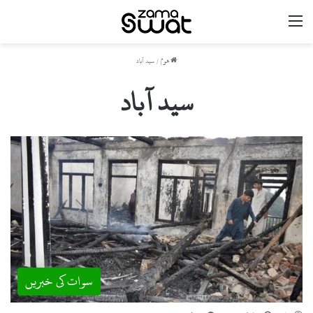
مینو
ھوم
/
سید آباد
سید آباد
سوات کی خبریں