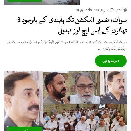
ایڈیٹر
ستمبر 21, 2018
0
118
سوات، ضمنی الیکشن تک پابندی کے باوجود 8
تھانوں کے ایس ایچ اوز تبدیل
سوات (زما سوات ڈاٹ کام ، 20 ستمبر 2018ء) سوات میں الیکشن کمیشن کی جانب سے ضمنی
الیکشن تک پابندی…
» مزید پڑھیں