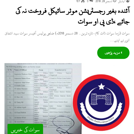
ایڈیٹر
دسمبر 28, 2018
0
107
آئندہ بغیر رجسٹریشن موٹر سائیکل فروخت نہ کی
جائے ،ڈی پی او سوات
سوات (زما سوات ڈاٹ کام ، تازہ ترین۔ 28 دسمبر 2018ء) ضلعی پولیس آفیسر سوات سید اشفاق
انور نے اپنے…
» مزید پڑھیں
سوات کی خبریں