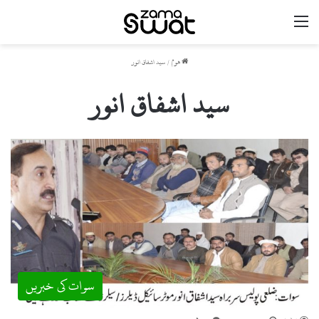
مینو
ھوم
/
سید اشفاق انور
سید اشفاق انور
سوات کی خبریں