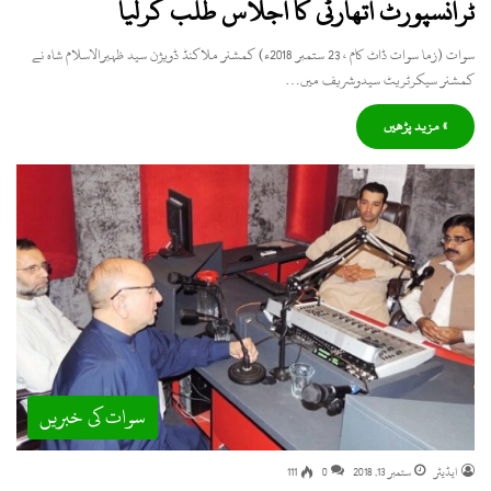
ٹرانسپورٹ اتھارٹی کا اجلاس طلب کرلیا
سوات (زما سوات ڈاٹ کام ، 23 ستمبر 2018ء) کمشنر ملاکنڈ ڈویژن سید ظہیرالاسلام شاہ نے
کمشنر سیکرٹریٹ سیدوشریف میں…
» مزید پڑھیں
سوات کی خبریں
ایڈیٹر
ستمبر 13, 2018
0
111