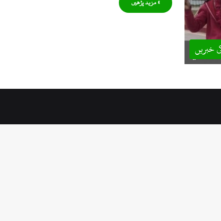
» مزید پڑھیں
ی خبریں