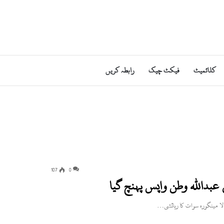
کلائمیٹ
فیکٹ چیک
رابطہ کریں
107
0
 عبداللہ وطن واپس پہنچ گیا