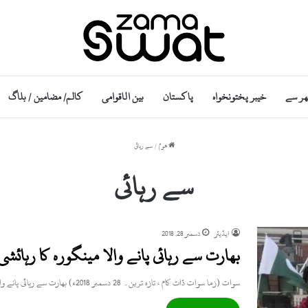
ھر سے
خیبر پختونخواہ
پاکستان
بین الاقوامی
کالم/ مضامین / بلاگ
ھوم
/
سے رہائی
سے رہائی
ایڈیٹر
دسمبر 28, 2018
بھارت سے رہائی پانے والا مینگورہ کا رہائشی
سوات (زما سوات ڈاٹ کام ، تازہ ترین۔ 28 دسمبر 2018ء) بھارت سے رہائی پانے والا مینگورہ سوات کا رہائشی…