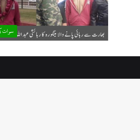
سوات ک