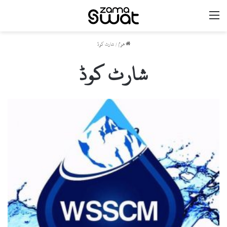
مینو
ھوم
/
شارٹ کوڈ
شارٹ کوڈ