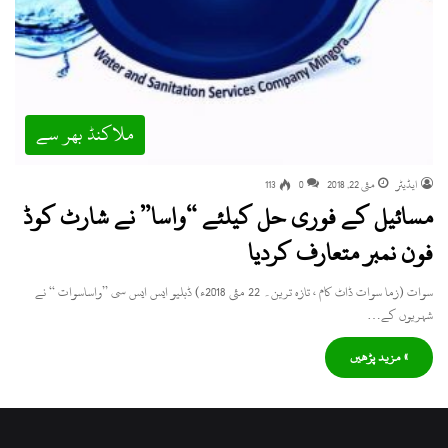
ملاکنڈ بھر سے
ایڈیٹر
مئی 22, 2018
0
113
مسائیل کے فوری حل کیلئے “واسا” نے شارٹ کوڈ
فون نمبر متعارف کردیا
سوات (زما سوات ڈاٹ کام ، تازہ ترین۔ 22 مئی 2018ء) ڈبلیو ایس ایس سی ’’واساسوات ‘‘ نے
شہریوں کے…
» مزید پڑھیں