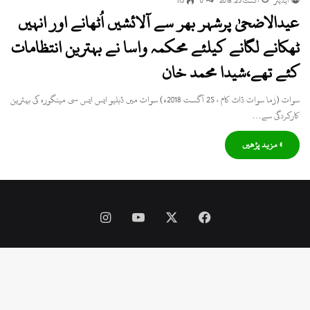
ایڈیٹر
اگست 25, 2018
0
115
عیدالاضحیٰ پرشہر بھر سے آلائشیں اُٹھانے اور انہیں
ٹھکانے لگانے کیلئے محکمہ واسا نے بہترین انتظامات
کئے تھے،شیدا محمد خان
سوات (زما سوات ڈاٹ کام ، 25 آگست 2018ء) سوات میں ڈبلیو ایس ایس سی مینگورہ کی بہترین
کارکردگی سے…
» مزید پڑھیں
Instagram
YouTube
Facebook
X