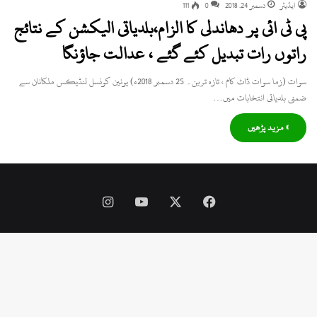
ایڈیٹر
دسمبر 24, 2018
0
111
پی ٹی ائی پر دھاندلی کا الزام،بلدیاتی الیکشن کے نتائج
راتوں رات تبدیل کئے گئے ، عدالت جاؤنگا
سوات (زما سوات ڈاٹ کام ، تازہ ترین۔ 25 دسمبر 2018ء) یونین کونسل لنڈیکس ملکانان سے
ضمنی بلدیاتی انتخابات میں…
» مزید پڑھیں
Instagram
YouTube
Facebook
X