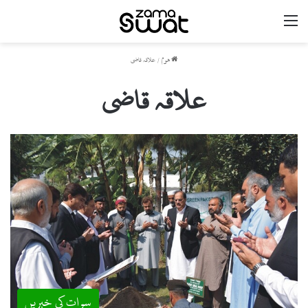
مینو
ھوم
/
علاقہ قاضی
علاقہ قاضی
سوات کی خبریں