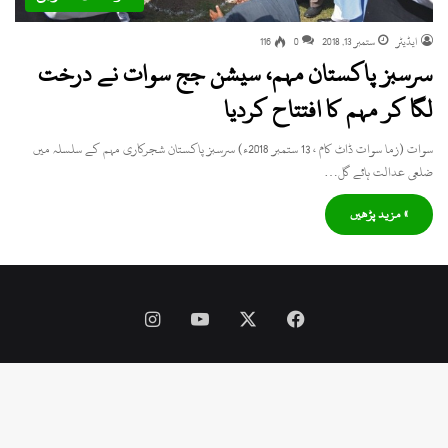
ایڈیٹر
ستمبر 13, 2018
0
116
سرسبز پاکستان مہم، سیشن جج سوات نے درخت
لگا کر مہم کا افتتاح کردیا
سوات (زما سوات ڈاٹ کام ، 13 ستمبر 2018ء) سرسبز پاکستان شجرکاری مہم کے سلسلہ میں
ضلعی عدالت ہائے گل…
» مزید پڑھیں
Instagram
YouTube
Facebook
X