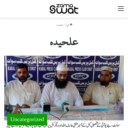
مینو
ھوم
/
علحیدہ
علحیدہ
Uncategorized