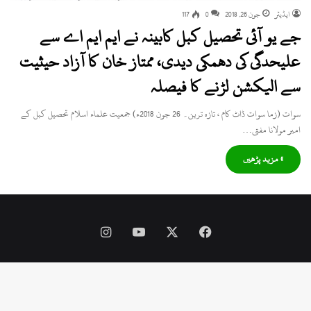
ایڈیٹر
جون 26, 2018
0
117
جے یو آئی تحصیل کبل کابینہ نے ایم ایم اے سے
علیحدگی کی دھمکی دیدی، ممتاز خان کا آزاد حیثیت
سے الیکشن لڑنے کا فیصلہ
سوات (زما سوات ڈاٹ کام ، تازہ ترین۔ 26 جون 2018ء) جمعیت علماء اسلام تحصیل کبل کے
امیر مولانا مفتی…
» مزید پڑھیں
Instagram
YouTube
Facebook
X