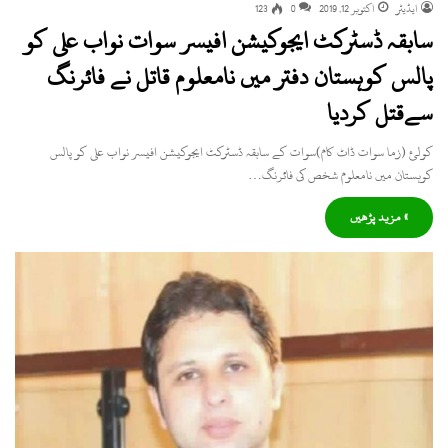
ایڈیٹر
اکتوبر 12, 2019
0
123
سابقہ ڈسٹرکٹ ایجوکیشن افیسر سوات نواب علی کو
پالس کوہستان دفتر میں نامعلوم قاتل نے فائرنگ
سےقتل کردیا
کولئ (زما سوات ڈاٹ کام)سوات کے سابقہ ڈسٹرکٹ ایجوکیشن افیسر نواب علی کو پالس
کوہستان میں نامعلوم شخص کی فائرنگ…
» مزید پڑھیں