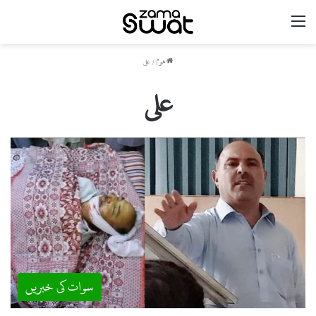
مینو
ھوم
/
علی
علی
سوات کی خبریں