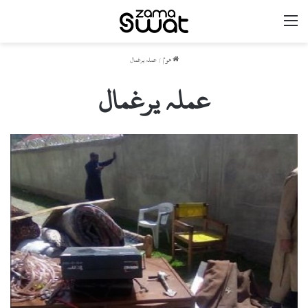
مینو
ھوم
/
عملہ یرغمال
عملہ یرغمال