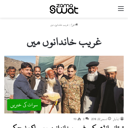
مینو
ھوم
/
غریب خاندانوں میں
غریب خاندانوں میں
سوات کی خبریں
ایڈیٹر
دسمبر 22, 2018
0
113