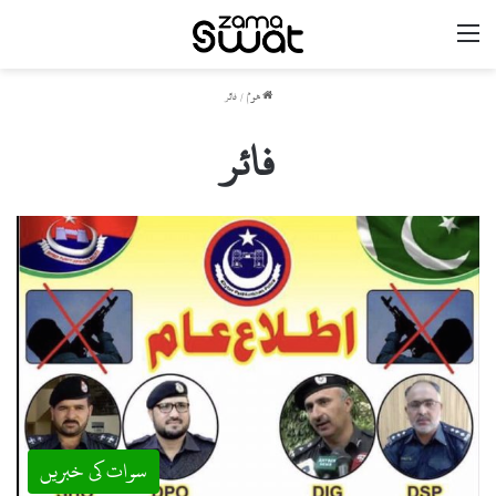
مینو
ھوم
/
فائر
فائر
سوات کی خبریں