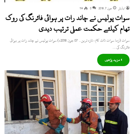
ایڈیٹر
جون 7, 2018
0
114
سوات پولیس نے چاند رات پر ہوائی فائرنگ کی روک
تھام کیلئے حکمت عملی ترتیب دیدی
سوات (زما سوات ڈاٹ کام ، تازہ ترین۔ 07 جون 2018ء) سوات پولیس نے چاند رات پر ہوائی
فائرنگ کی…
» مزید پڑھیں