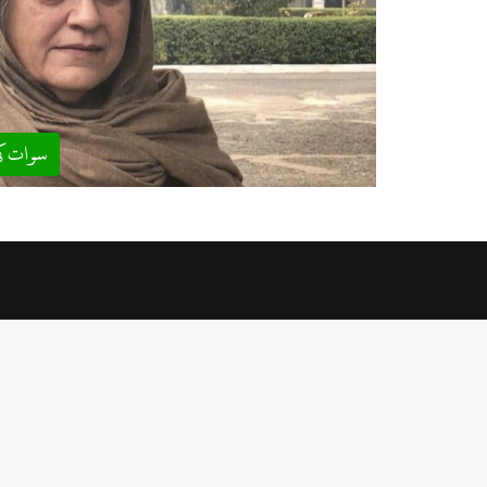
سوات ک