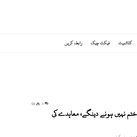
کلائمیٹ
فیکٹ چیک
رابطہ کریں
129
0
م نہیں ہونے دینگے، معاہدے کی