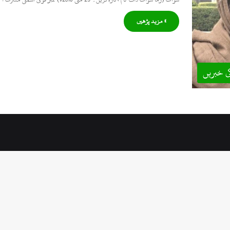
» مزید پڑھیں
ی خبریں