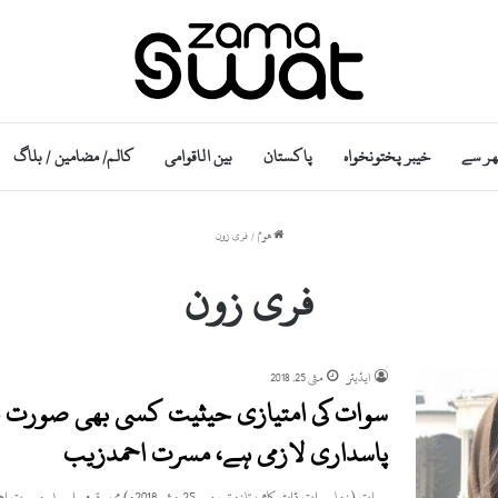
ھر سے
خیبر پختونخواہ
پاکستان
بین الاقوامی
کالم/ مضامین / بلاگ
ھوم
/
فری زون
فری زون
ایڈیٹر
مئی 25, 2018
سوات کی امتیازی حیثیت کسی بھی صورت خت
پاسداری لازمی ہے، مسرت احمدزیب
سوات (زما سوات ڈاٹ کام ، تازہ ترین۔ 25 مئی 2018ء) ممبر قومی اسملی مسرت احمد زیب نے کہا ہے…