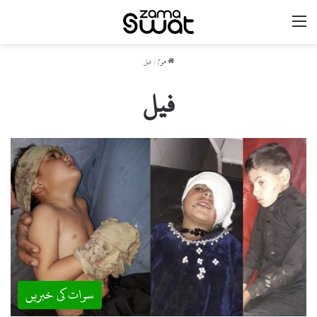
مینو
ھوم
/
فیل
فیل
سوات کی خبریں