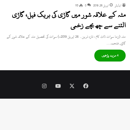
ایڈیٹر
اپریل 26, 2019
0
115
مٹہ کے علاقہ شور میں گاڑی کی بریک فیل، گاڑی
الٹنے سے چھ بچے زخمی
مٹہ (زما سوات ڈاٹ کام ، تازہ ترین۔ 26 اپریل 2019ء) سوات کی تحصیل مٹہ کے علاقہ شور کے
گاؤں فتحمہ…
» مزید پڑھیں
Instagram
YouTube
Facebook
X