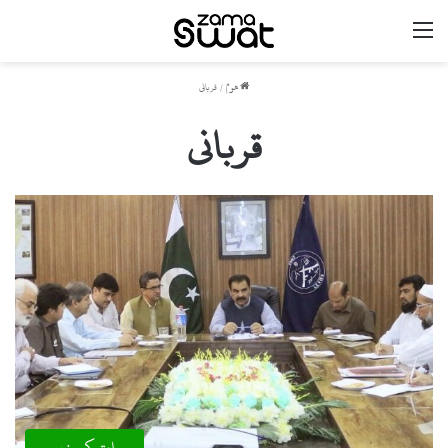
مینو
ھوم
/
قربانی
قربانی