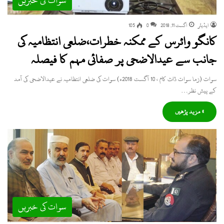
سوات کی خبریں
ایڈیٹر
اگست 11, 2018
0
105
کانگو وائرس کے ممکنہ خطرات،ضلعی انتظامیہ کی
جانب سے عیدالاضحی پر صفائی مہم کا فیصلہ
سوات (زما سوات ڈاٹ کام ، 10 آگست 2018ء) سوات کی ضلعی انتظامیہ نے عیدالاضحی کی آمد
کے پیش نظر…
» مزید پڑھیں
سوات کی خبریں