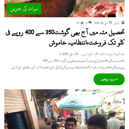
سوات کی خبریں
ایڈیٹر
مئی 29, 2018
0
131
تحصیل مٹہ میں آج بھی گوشت350 سے 400 روپے فی
کلو تک فروخت،انتظامیہ خاموش
مٹہ (زما سوات ڈاٹ کام ، تازہ ترین۔ 29 مئی 2018ء)
تحصیلمٹہکےمختلفبازاروںمیںآجبھیمبینہطورپرگوشت350 سے 400
روپےفیکلوتکفروخت,عوامکاضلعیانتظامیہسےکاروائیکی اپیل،تفصیلات کے مطابق عوام نے…
» مزید پڑھیں