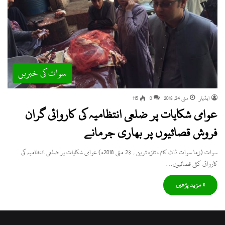
سوات کی خبریں
ایڈیٹر
مئی 24, 2018
0
115
عوامی شکایات پر ضلعی انتظامیہ کی کاروائی گران
فروش قصائیوں پر بھاری جرمانے
سوات (زما سوات ڈاٹ کام ، تازہ ترین۔ 23 مئی 2018ء) عوامی شکایات پر ضلعی انتظامیہ کی
کاروائی کئی قصائیوں…
» مزید پڑھیں