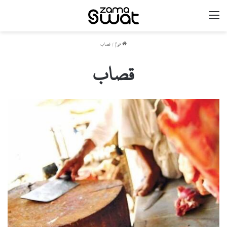
مینو
ھوم
/
قصاب
قصاب