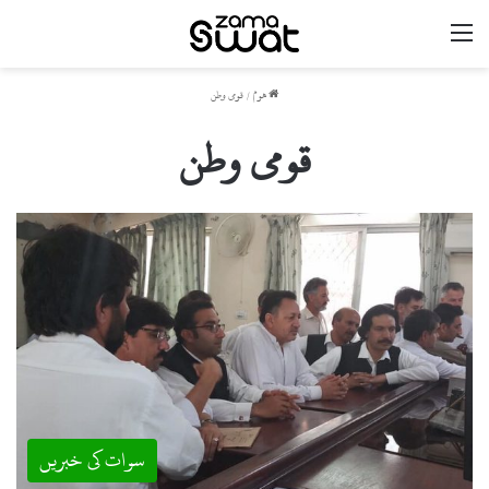
مینو
ھوم
/
قومی وطن
قومی وطن
سوات کی خبریں