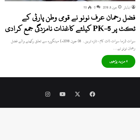
ایڈیٹر
جون 8, 2018
0
113
فضل رحمان عرف نونو نے قومی وطن پارٹی کے
ٹکٹ پر PK-5 کیلئے کاغذات نامزدگی جمع کرادی
سوات (زما سوات ڈاٹ کام ، تازہ ترین۔ 08 جون 2018ء) مینگورہ سے تعلق رکھنے والے فضل
رحمان نونو نے…
» مزید پڑھیں
Instagram
YouTube
Facebook
X