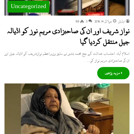
Uncategorized
ایڈیٹر
جولائی 14, 2018
0
106
نواز شریف اور ان کی صاحبزادی مریم نوز کو اڈیالہ
جیل منتقل کردیا گیا
اسلام آباد: احتساب عدالت کے جج محمد بشیر نے سابق وزیراعظم نوازشریف کو اڈیالہ جیل اور
ان کی صاحبزادی مریم نواز کو…
» مزید پڑھیں