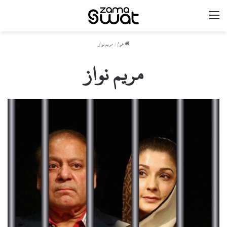
مینو
ھوم
/
مریم نواز
مریم نواز