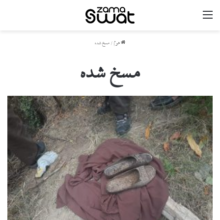
مینو
ھوم
/
مسخ شدہ
مسخ شدہ