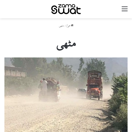
مینو
ھوم
/
مٹھی
مٹھی