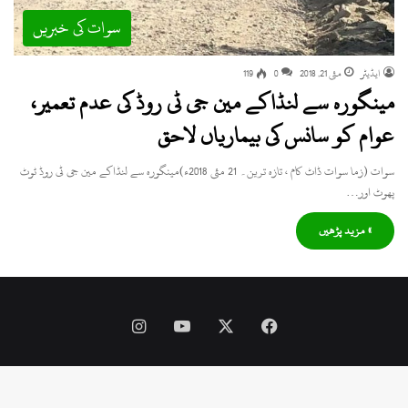
سوات کی خبریں
ایڈیٹر
مئی 21, 2018
0
119
مینگورہ سے لنڈاکے مین جی ٹی روڈ کی عدم تعمیر،
عوام کو سانس کی بیماریاں لاحق
سوات (زما سوات ڈاٹ کام ، تازہ ترین۔ 21 مئی 2018ء)مینگورہ سے لنڈاکے مین جی ٹی روڈ ٹوٹ
پھوٹ اور…
» مزید پڑھیں
Instagram
YouTube
Facebook
X